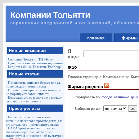
Компании Тольятти
справочник предприятий и организаций, объявлен
главная
фирм
Новые компании
Я
ищу:
Ситилинк Тольятти, ТЦ «Бико»
Центр восстановительной медицины
ЖЭУ
Кедровая бочка Тольятти "РосКедр"
Новые статьи
Главная страница
Коммунальные. Быто
Понятность снижает барьер входа,
Фирмы раздела
но не создаёт личную связь
Широкий интерес создаёт поток, но
не формирует вовлечённость
Сортировать по:
городу
названию
цене
Возможность создавать не означает
готовность участвовать
Пресс-релизы
Выберите регион:
Ferroni в Тольятти показывает
значение массового производства для
строительного и ремонтного рынка
LADA Sport помогает Тольятти
связывать серийный автопром с
автоспортом и инженерной культурой