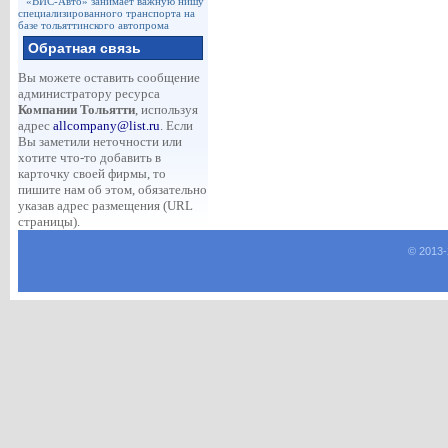
«ВИС-Авто» занимает важную нишу
специализированного транспорта на
базе тольяттинского автопрома
Обратная связь
Вы можете оставить сообщение
администратору ресурса
Компании Тольятти
, используя
адрес
allcompany@list.ru
. Если
Вы заметили неточности или
хотите что-то добавить в
карточку своей фирмы, то
пишите нам об этом, обязательно
указав адрес размещения (URL
страницы).
© 2013-