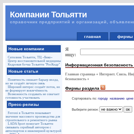
Компании Тольятти
справочник предприятий и организаций, объявлен
главная
фирм
Новые компании
Я
ищу:
Ситилинк Тольятти, ТЦ «Бико»
Центр восстановительной медицины
Информационная безопасность
Кедровая бочка Тольятти "РосКедр"
Новые статьи
Главная страница
Интернет. Связь. И
безопасность
Понятность снижает барьер входа,
но не создаёт личную связь
Широкий интерес создаёт поток, но
Фирмы раздела
не формирует вовлечённость
Возможность создавать не означает
готовность участвовать
Сортировать по:
городу
названию
цене
Пресс-релизы
Выберите регион:
Ferroni в Тольятти показывает
значение массового производства для
строительного и ремонтного рынка
LADA Sport помогает Тольятти
связывать серийный автопром с
автоспортом и инженерной культурой