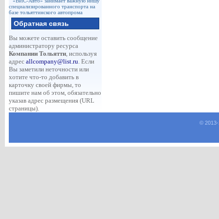
«ВИС-Авто» занимает важную нишу
специализированного транспорта на
базе тольяттинского автопрома
Обратная связь
Вы можете оставить сообщение
администратору ресурса
Компании Тольятти
, используя
адрес
allcompany@list.ru
. Если
Вы заметили неточности или
хотите что-то добавить в
карточку своей фирмы, то
пишите нам об этом, обязательно
указав адрес размещения (URL
страницы).
© 2013-