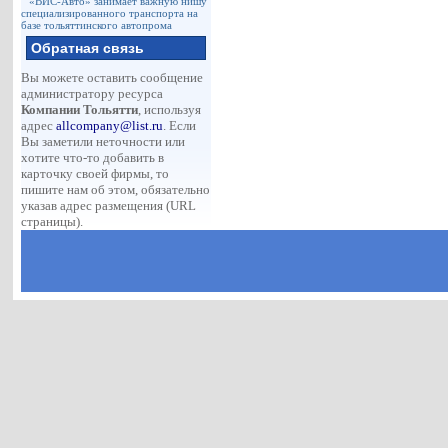
«ВИС-Авто» занимает важную нишу
специализированного транспорта на
базе тольяттинского автопрома
Обратная связь
Вы можете оставить сообщение
администратору ресурса
Компании Тольятти
, используя
адрес
allcompany@list.ru
. Если
Вы заметили неточности или
хотите что-то добавить в
карточку своей фирмы, то
пишите нам об этом, обязательно
указав адрес размещения (URL
страницы).