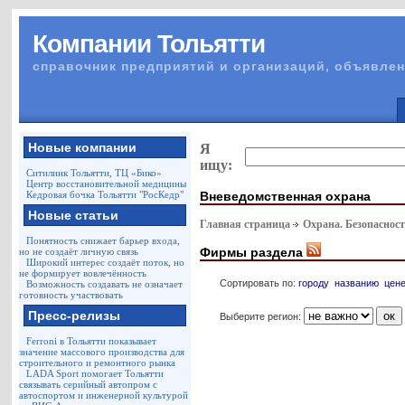
Компании Тольятти
справочник предприятий и организаций, объявлен
Новые компании
Я
ищу:
Ситилинк Тольятти, ТЦ «Бико»
Центр восстановительной медицины
Вневедомственная охрана
Кедровая бочка Тольятти "РосКедр"
Новые статьи
Главная страница
Охрана. Безопаснос
Понятность снижает барьер входа,
Фирмы раздела
но не создаёт личную связь
Широкий интерес создаёт поток, но
не формирует вовлечённость
Сортировать по:
городу
названию
цен
Возможность создавать не означает
готовность участвовать
Пресс-релизы
Выберите регион:
Ferroni в Тольятти показывает
значение массового производства для
строительного и ремонтного рынка
LADA Sport помогает Тольятти
связывать серийный автопром с
автоспортом и инженерной культурой