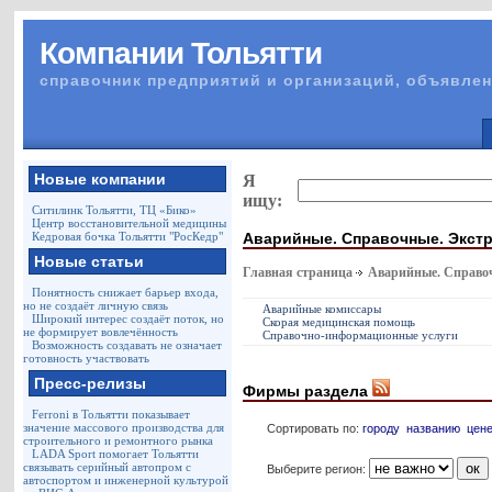
Компании Тольятти
справочник предприятий и организаций, объявлен
Новые компании
Я
ищу:
Ситилинк Тольятти, ТЦ «Бико»
Центр восстановительной медицины
Аварийные. Справочные. Экст
Кедровая бочка Тольятти "РосКедр"
Новые статьи
Главная страница
Аварийные. Справо
Понятность снижает барьер входа,
но не создаёт личную связь
Аварийные комиссары
Широкий интерес создаёт поток, но
Скорая медицинская помощь
не формирует вовлечённость
Справочно-информационные услуги
Возможность создавать не означает
готовность участвовать
Пресс-релизы
Фирмы раздела
Ferroni в Тольятти показывает
значение массового производства для
Сортировать по:
городу
названию
цен
строительного и ремонтного рынка
LADA Sport помогает Тольятти
связывать серийный автопром с
Выберите регион:
автоспортом и инженерной культурой