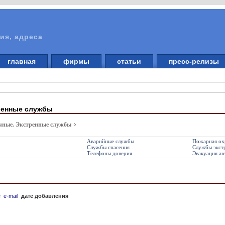
ия, адреса
главная
фирмы
статьи
пресс-релизы
ренные службы
чные. Экстренные службы
Аварийные службы
Пожарная ох
Службы спасения
Службы экст
Телефоны доверия
Эвакуация а
е
e-mail
дате добавления