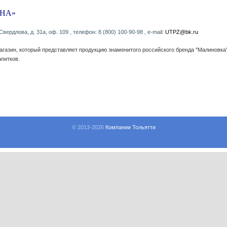
ИНА»
 Свердлова, д. 31а, оф. 109 , телефон: 8 (800) 100-90-98 , e-mail:
UTPZ@bk.ru
азин, который представляет продукцию знаменитого российского бренда "Малиновка
питков.
© 2013-
2026
Компании Тольятти