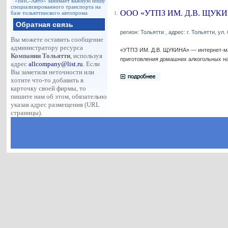
«ВИС-Авто» занимает важную нишу
специализированного транспорта на
ООО «УТПЗ ИМ. Д.В. ЩУК
базе тольяттинского автопрома
1.
Обратная связь
регион: Тольятти , адрес: г. Тольятти, ул.
Вы можете оставить сообщение
администратору ресурса
«УТПЗ ИМ. Д.В. ЩУКИНА» — интернет-маг
Компании Тольятти
, используя
приготовления домашних алкогольных на
адрес
allcompany@list.ru
. Если
Вы заметили неточности или
хотите что-то добавить в
карточку своей фирмы, то
пишите нам об этом, обязательно
указав адрес размещения (URL
страницы).