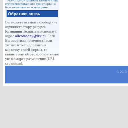
«ВИС-Авто» занимает важную нишу
специализированного транспорта на
базе тольяттинского автопрома
Обратная связь
Вы можете оставить сообщение
администратору ресурса
Компании Тольятти
, используя
адрес
allcompany@list.ru
. Если
Вы заметили неточности или
хотите что-то добавить в
карточку своей фирмы, то
пишите нам об этом, обязательно
указав адрес размещения (URL
страницы).
© 2013-