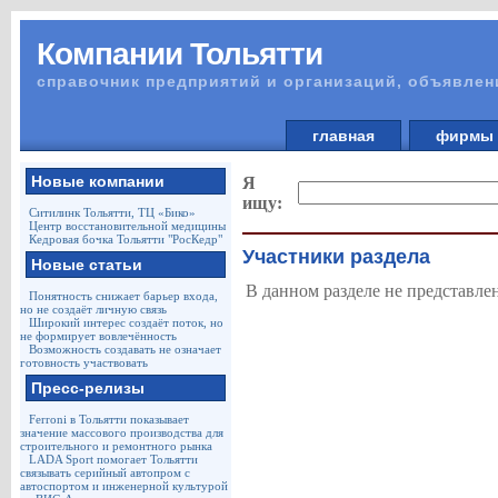
Компании Тольятти
справочник предприятий и организаций, объявлен
главная
фирм
Новые компании
Я
ищу:
Ситилинк Тольятти, ТЦ «Бико»
Центр восстановительной медицины
Кедровая бочка Тольятти "РосКедр"
Участники раздела
Новые статьи
В данном разделе не представле
Понятность снижает барьер входа,
но не создаёт личную связь
Широкий интерес создаёт поток, но
не формирует вовлечённость
Возможность создавать не означает
готовность участвовать
Пресс-релизы
Ferroni в Тольятти показывает
значение массового производства для
строительного и ремонтного рынка
LADA Sport помогает Тольятти
связывать серийный автопром с
автоспортом и инженерной культурой